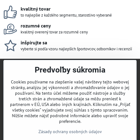
kvalitný tovar
to najlepšie z každého segmentu, starostlivo vyberané
rozumné ceny
kvalitný overený tovar za rozumné ceny
inšpirujte sa
vyberte si podľa vzoru najlepších športovcov, odborníkov i recenzíí
Predvoľby súkromia
Titulka | Home
MiniBlog
Cookies používame na zlepšenie vašej návštevy tejto webovej
Mapa stránky
stránky, analýzu jej výkonnosti a zhromažďovanie údajov o jej
Obchodné podmienky
používaní. Na tento účel môžeme použiť nástroje a služby
Cenník dopravy a platobné podmienky
tretích strán a zhromaždené údaje sa môžu preniesť k
Kontakt
partnerom v EÚ, USA alebo iných krajinách. Kliknutím na „Prijať
všetky cookies“ vyjadrujete svoj súhlas s týmto spracovaním.
Nižšie môžete nájsť podrobné informácie alebo upraviť svoje
preferencie.
Zásady ochrany osobných údajov