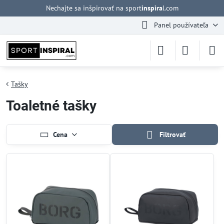
Nechajte sa inšpirovať na sport
inspira
l.com
Panel používateľa
Tašky
Toaletné tašky
Cena
Filtrovať