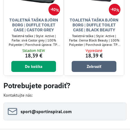
40%
40%
TOALETNÁ TAŠKA BJÖRN
TOALETNÁ TAŠKA BJÖRN
BORG | DUFFLE TOILET
BORG | DUFFLE TOILET
CASE | CASTOR GREY
CASE | BLACK BEAUTY
Toaletná taška | Style: Active |
Toaletná taška | Style: Active |
Farba: sivá Castor grey | 100%
Farba: čierna Black Beauty | 100%
Polyester | Povrchová úprava: TPE
Polyester | Povrchová úprava: TPE
Coating
Coating
Skladom NEW
Vypredané
18,39 €
18,39 €
Do košíka
Zobraziť
Potrebujete poradiť?
Kontaktujte nás:
sport​@sportinspiral​.com