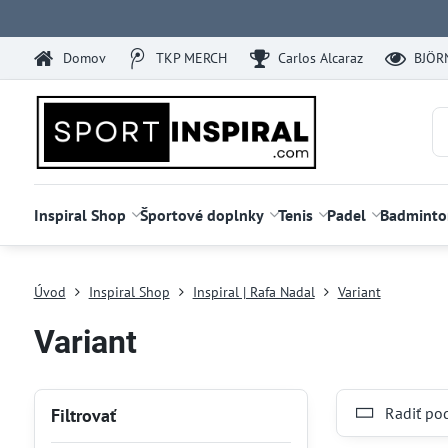
Domov
TKP MERCH
Carlos Alcaraz
BJÖR
Inspiral Shop
Športové doplnky
Tenis
Padel
Badminto
Úvod
Inspiral Shop
Inspiral | Rafa Nadal
Variant
Variant
Radiť po
Filtrovať