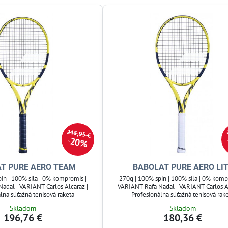
245,95 €
20%
T PURE AERO TEAM
BABOLAT PURE AERO LI
in | 100% sila | 0% kompromis |
270g | 100% spin | 100% sila | 0% komp
adal | VARIANT Carlos Alcaraz |
VARIANT Rafa Nadal | VARIANT Carlos Al
lna súťažná tenisová raketa
Profesionálna súťažná tenisová rak
Skladom
Skladom
196,76 €
180,36 €