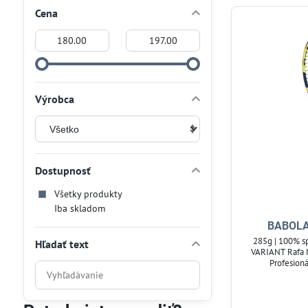
Cena
Od:
Do:
Výrobca
Dostupnosť
Všetky produkty
Iba skladom
BABOLA
285g | 100% sp
Hľadať text
VARIANT Rafa N
Profesioná
Prehľadať
výsledky
filtra