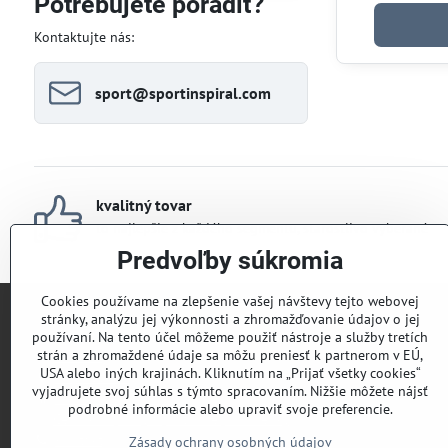
Potrebujete poradiť?
fulltextom
Kontaktujte nás:
sport​@sportinspiral​.com
kvalitný tovar
to najlepšie z každého segmentu, starostlivo vyberané
Predvoľby súkromia
Cookies používame na zlepšenie vašej návštevy tejto webovej
stránky, analýzu jej výkonnosti a zhromažďovanie údajov o jej
Titulka | Home
používaní. Na tento účel môžeme použiť nástroje a služby tretích
strán a zhromaždené údaje sa môžu preniesť k partnerom v EÚ,
MiniBlog
USA alebo iných krajinách. Kliknutím na „Prijať všetky cookies“
Mapa stránky
vyjadrujete svoj súhlas s týmto spracovaním. Nižšie môžete nájsť
Obchodné podmienky
podrobné informácie alebo upraviť svoje preferencie.
Cenník dopravy a platobné podmienky
Kontakt
Zásady ochrany osobných údajov