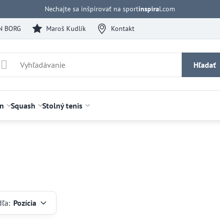
Nechajte sa inšpirovať na sport
inspira
l.com
N BORG
Maroš Kudlík
Kontakt
Hľadať
n
Squash
Stolný tenis
dľa:
Pozícia