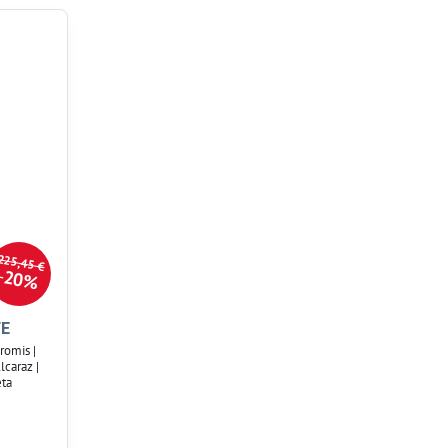
225,45 €
20%
TE
romis |
caraz |
eta