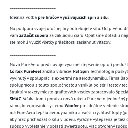
_______________________
Ideálna voľba
pre hráčov využívajúcich spin a silu
.
Na podporu svojej útočnej hry potrebujete silu. Od prvého d
vám
zatlačiť súpera
za základnú čiaru. Opäť sme doladili naj
ste mohli využiť všetky príležitosti zasiahnuť víťazov.
_______________________
Nová Pure Aero predstavuje výrazné zlepšenie oproti predošle
Cortex PureFeel
znížilo vibrácie.
FSI Spin
Technológia poskyt
vyvinutý v spolupráci s expertmi na aerodynamiku. Firma Ba
spoluprácou s touto spoločnosťou vznikla po sérii testov t
štruktúry rakety miesto grafitových vrstiev zapracovalo špec
SMAC
. Vďaka tomu ponúka nová raketa Pure Aero jedinečný p
rámu, integrovanie systému
Woofer
pre ideálne vedenie str
má Pure Aero lepšiu aerodynamiku a väčšiu rýchlosť lopty (pr
aby hráč prichádzal o silu v úderu. Výrazne vylepšená je tie
spôsob vypletanie v oblasti sweetspotu, viac otvorený spôso