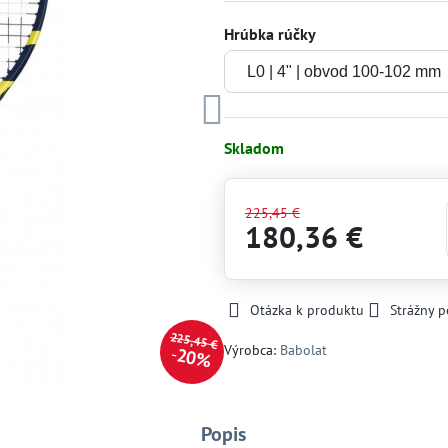
Hrúbka rúčky
Skladom
225,45 €
180,36 €
Otázka k produktu
Strážny p
225,45 €
Výrobca:
Babolat
20%
Popis