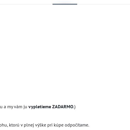
hu a my vám ju
vypletieme ZADARMO
.)
álohu, ktorú v plnej výške pri kúpe odpočítame.