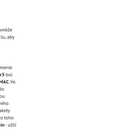
pomôže
iu, aby
lmenie
r3
bol
MAC
. Vo
do
ťou
ového
akety
ez toho
pin
- užší