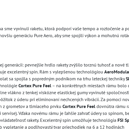
ňa sme vyvinuli raketu, ktorá podporí vaše tempo a roztočenie a 
novšiu generáciu Pure Aero, aby sme spojili výkon a mohutnú rotác
j generácii: pevnejšie hrdlo rakety zvýšilo torznú tuhosť a nové t
uje excelentný spin. Rám s vylepšenou technológiou
AeroModula
bolat sa spojila s popredným podnikom na trhu leteckej techniky
S
echnológie
Cortex Pure Feel
– na konkrétnych miestach rámu bolo 
iálne vlákno z tenkej viskózne elastickej gumy vyvinuté spoločnos
ôžitok z úderu pri eliminovaní nechcených vibrácií. Za pomoci n
ún z grometov a tlmiaceho prvku
Cortex Pure Feel
dovnútra rámu r
i servise). Vďaka novému rámu je ľahšie zahrať údery so spinom, b
ž ovládateľnosť rakety. Excelentný spin umožňuje technológia
FSI S
b vypletanie a podlhovastý tvar priechodiek na 6 a 12 hodinách