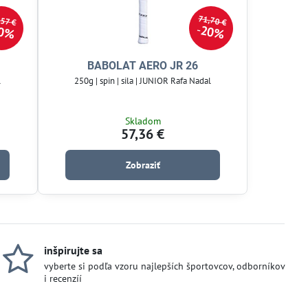
71,70 €
,57 €
0%
20%
BABOLAT AERO JR 26
l
250g | spin | sila | JUNIOR Rafa Nadal
Skladom
57,36 €
Zobraziť
inšpirujte sa
vyberte si podľa vzoru najlepších športovcov, odborníkov
i recenzíí