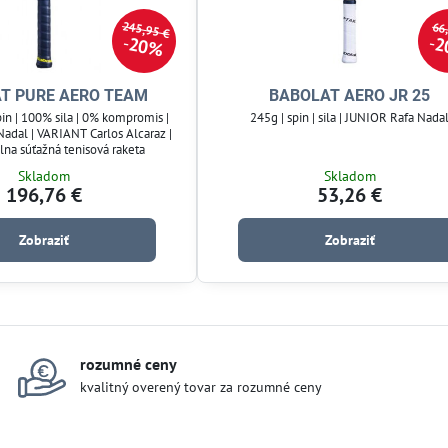
245,95 €
66
20%
2
T PURE AERO TEAM
BABOLAT AERO JR 25
in | 100% sila | 0% kompromis |
245g | spin | sila | JUNIOR Rafa Nada
adal | VARIANT Carlos Alcaraz |
lna súťažná tenisová raketa
Skladom
Skladom
196,76 €
53,26 €
Zobraziť
Zobraziť
rozumné ceny
kvalitný overený tovar za rozumné ceny