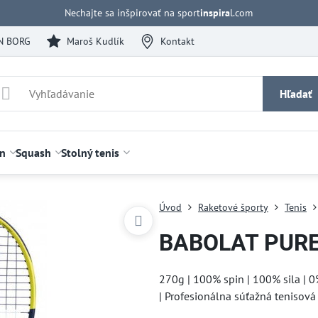
Nechajte sa inšpirovať na sport
inspira
l.com
N BORG
Maroš Kudlík
Kontakt
Hľadať
n
Squash
Stolný tenis
Úvod
Raketové športy
Tenis
BABOLAT PURE
270g | 100% spin | 100% sila | 
| Profesionálna súťažná tenisová