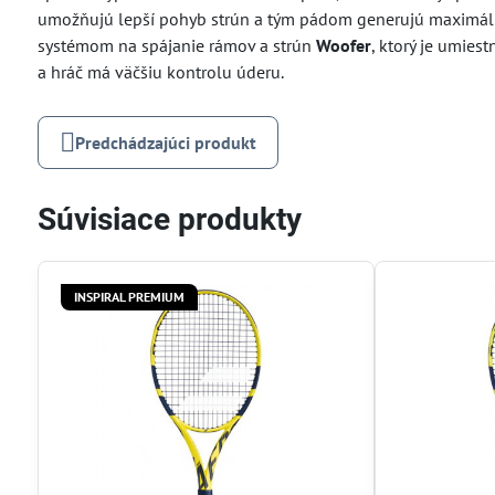
umožňujú lepší pohyb strún a tým pádom generujú maximáln
systémom na spájanie rámov a strún
Woofer
, ktorý je umies
a hráč má väčšiu kontrolu úderu.
Predchádzajúci produkt
Súvisiace produkty
INSPIRAL PREMIUM