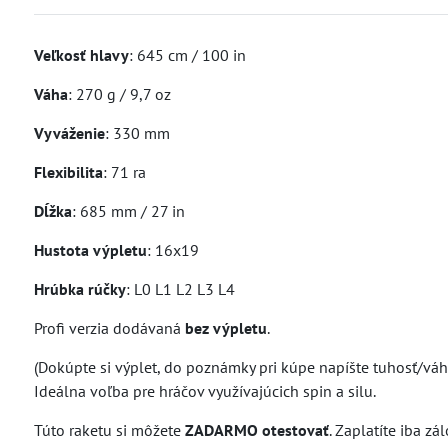
Veľkosť hlavy
: 645 cm / 100 in
Váha
: 270 g / 9,7 oz
Vyváženie
: 330 mm
Flexibilita
: 71 ra
Dĺžka
: 685 mm / 27 in
Hustota výpletu
: 16x19
Hrúbka rúčky
: L0 L1 L2 L3 L4
Profi verzia dodávaná
bez výpletu
.
(Dokúpte si výplet, do poznámky pri kúpe napíšte tuhosť/vá
Ideálna voľba pre hráčov využívajúcich spin a silu.
Túto raketu si môžete
ZADARMO otestovať
. Zaplatíte iba z