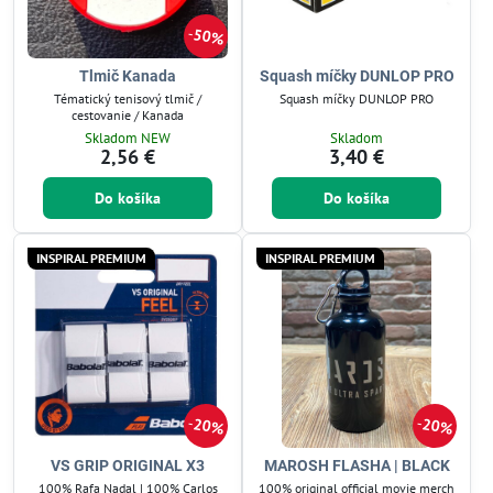
50%
Tlmič Kanada
Squash míčky DUNLOP PRO
Tématický tenisový tlmič /
Squash míčky DUNLOP PRO
cestovanie / Kanada
Skladom NEW
Skladom
2,56 €
3,40 €
Do košíka
Do košíka
INSPIRAL PREMIUM
INSPIRAL PREMIUM
20%
20%
VS GRIP ORIGINAL X3
MAROSH FLASHA | BLACK
100% Rafa Nadal | 100% Carlos
100% original official movie merch