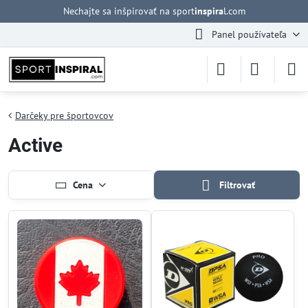
Nechajte sa inšpirovať na sport
inspira
l.com
Panel používateľa
Darčeky pre športovcov
Active
Cena
Filtrovať