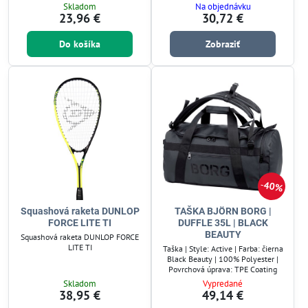
Skladom
Na objednávku
23,96 €
30,72 €
Do košíka
Zobraziť
40%
Squashová raketa DUNLOP
TAŠKA BJÖRN BORG |
FORCE LITE TI
DUFFLE 35L | BLACK
BEAUTY
Squashová raketa DUNLOP FORCE
LITE TI
Taška | Style: Active | Farba: čierna
Black Beauty | 100% Polyester |
Povrchová úprava: TPE Coating
Skladom
Vypredané
38,95 €
49,14 €