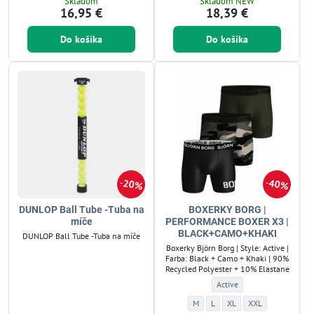
Skladom
Skladom NEW
16,95 €
18,39 €
Do košíka
Do košíka
20%
40%
DUNLOP Ball Tube -Tuba na
BOXERKY BORG |
míče
PERFORMANCE BOXER X3 |
BLACK+CAMO+KHAKI
DUNLOP Ball Tube -Tuba na míče
Boxerky Björn Borg | Style: Active |
Farba: Black + Camo + Khaki | 90%
Recycled Polyester + 10% Elastane
BOXERKY BORG | PERFORMA
Active
BOXERKY BORG | PERFORMANCE BO
BOXERKY BORG | PERFORMANC
BOXERKY BORG | PERFOR
BOXERKY BORG | P
M
L
XL
XXL