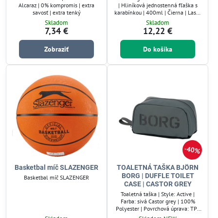
Alcaraz | 0% kompromis | extra
| Hliníková jednostenná fľaška s
savosť | extra tenký
karabínkou | 400ml | Čierna | Laser
gravir logo | Ø6x17cm
Skladom
Skladom
7,34 €
12,22 €
Zobraziť
Do košíka
40%
Basketbal míč SLAZENGER
TOALETNÁ TAŠKA BJÖRN
BORG | DUFFLE TOILET
Basketbal míč SLAZENGER
CASE | CASTOR GREY
Toaletná taška | Style: Active |
Farba: sivá Castor grey | 100%
Polyester | Povrchová úprava: TPE
Coating