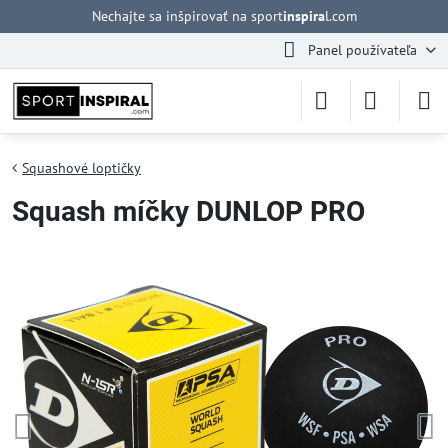
Nechajte sa inšpirovať na sport
inspira
l.com
Panel používateľa
Squashové loptičky
Squash míčky DUNLOP PRO