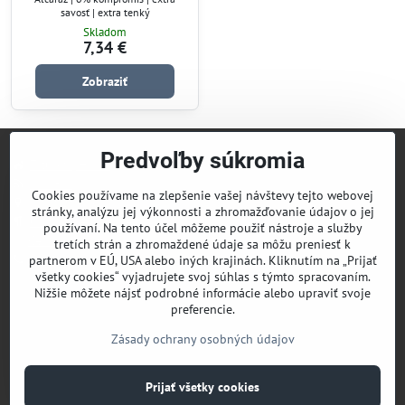
savosť | extra tenký
Skladom
7,34 €
Zobraziť
Predvoľby súkromia
Titulka | Home
MiniBlog
Cookies používame na zlepšenie vašej návštevy tejto webovej
Mapa stránky
stránky, analýzu jej výkonnosti a zhromažďovanie údajov o jej
Obchodné podmienky
používaní. Na tento účel môžeme použiť nástroje a služby
Cenník dopravy a platobné podmienky
tretích strán a zhromaždené údaje sa môžu preniesť k
Kontakt
partnerom v EÚ, USA alebo iných krajinách. Kliknutím na „Prijať
všetky cookies“ vyjadrujete svoj súhlas s týmto spracovaním.
Nižšie môžete nájsť podrobné informácie alebo upraviť svoje
preferencie.
Zásady ochrany osobných údajov
©
2026
Copyright
Prijať všetky cookies