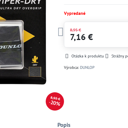
Vypredané
8,95 €
7,16 €
Otázka k produktu
Strážny p
Výrobca:
DUNLOP
8,95 €
20%
Popis