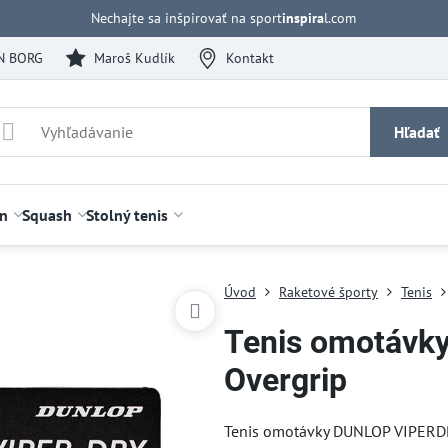
Nechajte sa inšpirovať na sport
inspira
l.com
N BORG
Maroš Kudlík
Kontakt
Hľadať
n
Squash
Stolný tenis
Úvod
Raketové športy
Tenis
Tenis omotávk
Overgrip
Tenis omotávky DUNLOP VIPERD