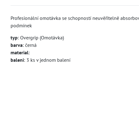
Profesionální omotávka se schopností neuvěřitelně absorbova
podmínek
typ
: Overgrip (Omotávka)
barva
: černá
material
:
baleni
: 3 ks v jednom balení