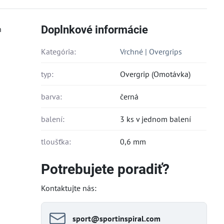
Doplnkové informácie
h
Kategória:
Vrchné | Overgrips
typ:
Overgrip (Omotávka)
barva:
černá
balení:
3 ks v jednom balení
tloušťka:
0,6 mm
Potrebujete poradiť?
Kontaktujte nás:
sport​@sportinspiral​.com