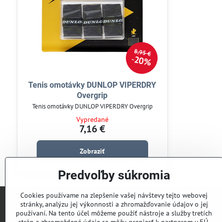
8,95 €
20%
Tenis omotávky DUNLOP VIPERDRY
Overgrip
Tenis omotávky DUNLOP VIPERDRY Overgrip
Vypredané
7,16 €
Zobraziť
Predvoľby súkromia
Cookies používame na zlepšenie vašej návštevy tejto webovej
stránky, analýzu jej výkonnosti a zhromažďovanie údajov o jej
Titulka | Home
používaní. Na tento účel môžeme použiť nástroje a služby tretích