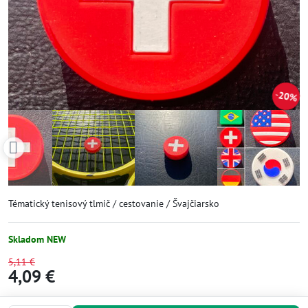
20%
Tématický tenisový tlmič / cestovanie / Švajčiarsko
Skladom NEW
5,11 €
4,09 €