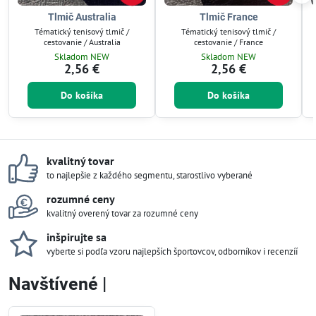
Tlmič Australia
Tlmič France
Tématický tenisový tlmič /
Tématický tenisový tlmič /
cestovanie / Australia
cestovanie / France
Skladom NEW
Skladom NEW
2,56 €
2,56 €
Do košíka
Do košíka
kvalitný tovar
to najlepšie z každého segmentu, starostlivo vyberané
rozumné ceny
kvalitný overený tovar za rozumné ceny
inšpirujte sa
vyberte si podľa vzoru najlepších športovcov, odborníkov i recenzíí
Navštívené |