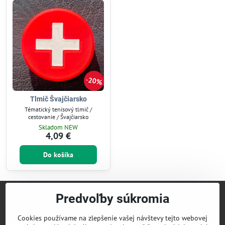
20%
Tlmič Švajčiarsko
Tématický tenisový tlmič /
cestovanie / Švajčiarsko
Skladom NEW
4,09 €
Do košíka
Predvoľby súkromia
Titulka | Home
MiniBlog
Cookies používame na zlepšenie vašej návštevy tejto webovej
Mapa stránky