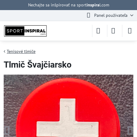
Nechajte sa inšpirovať na sport
inspira
l.com
Panel používateľa
Tenisové tlmiče
Tlmič Švajčiarsko