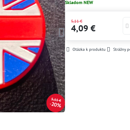
Skladom NEW
5,11 €
4,09 €
Otázka k produktu
Strážny p
5,11 €
20%