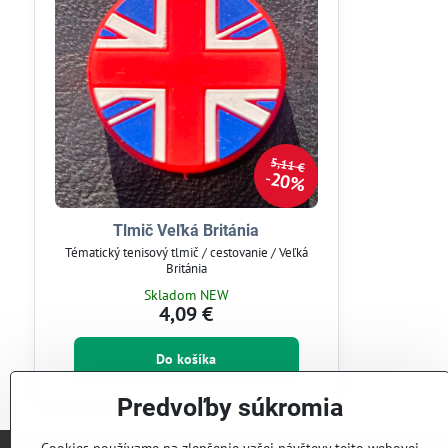
5,11 €
20%
Tlmič Veľká Británia
Tématický tenisový tlmič / cestovanie / Veľká
Británia
Skladom NEW
4,09 €
Do košíka
Predvoľby súkromia