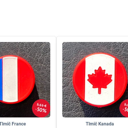
5,11 €
5,
50%
5
Tlmič France
Tlmič Kanada