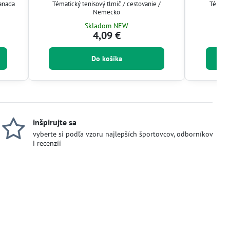
Kanada
Tématický tenisový tlmič / cestovanie /
Tématic
Nemecko
Skladom NEW
4,09 €
Do košíka
inšpirujte sa
vyberte si podľa vzoru najlepších športovcov, odborníkov
i recenzíí