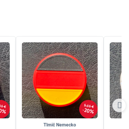
11 €
5,11 €
0%
20%
Tlmič Nemecko