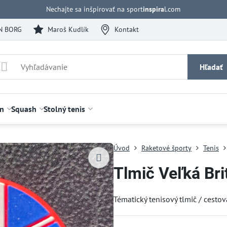
Nechajte sa inšpirovať na sport
inspira
l.com
N BORG
Maroš Kudlík
Kontakt
Hľadať
n
Squash
Stolný tenis
Úvod
Raketové športy
Tenis
Tlmič Veľká Bri
Tématický tenisový tlmič / cestov