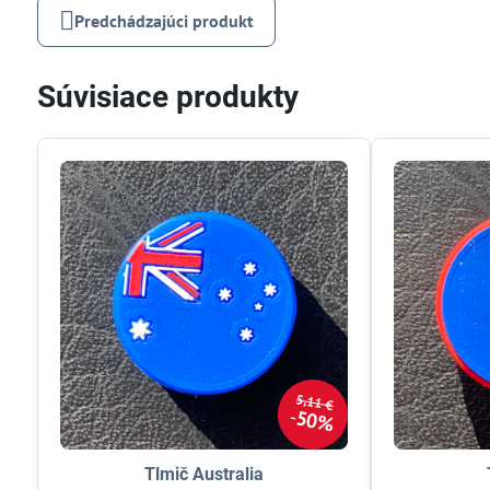
Predchádzajúci produkt
Súvisiace produkty
5,11 €
50%
Tlmič Australia