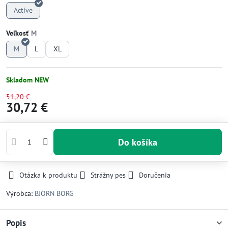
Active
Veľkosť
M
L
XL
Skladom NEW
51,20 €
30,72 €
Do košíka
Otázka k produktu
Strážny pes
Doručenia
Výrobca:
BJÖRN BORG
Popis